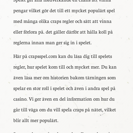
pengar vilket gör det till ett mycket populärt spel
med många olika craps regler och sätt att vinna
eller förlora på. det gäller därför att hålla koll på
reglerna innan man ger sig in i spelet.
Här på crapsspel.com kan du läsa dig till spelets
regler, hur spelet kom till och mycket mer. Du kan
även läsa mer om historien bakom tärningen som
spelar en stor roll i spelet och även i andra spel på
casino. Vi ger även en del information om hur du
går till väga om du vill spela craps på nätet, vilket
blir allt mer populärt.