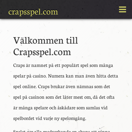
crapsspel.com
Välkommen till
Crapsspel.com
Craps är namnet på ett populärt spel som många
spelar på casino. Numera kan man även hitta detta
spel online. Craps brukar även nämnas som det
spel på casinon som det låter mest om, då det ofta
är många spelare och åskådare som samlas vid
spelbordet vid varje ny spelomgång.
Spelet ger alla medverkande en chans att vinna