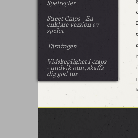
Spelregler
Street Craps - En
enklare version av
spelet
Tärningen
Vidskeplighet i craps
- undvik otur, skaffa
dig god tur