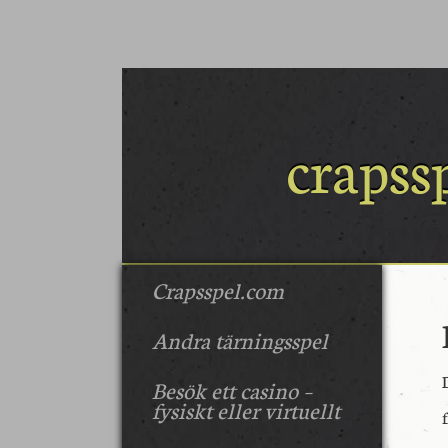
crapss
Crapsspel.com
Andra tärningsspel
Besök ett casino –
fysiskt eller virtuellt