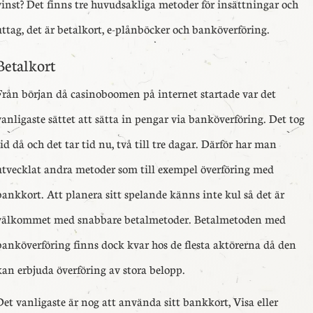
vinst? Det finns tre huvudsakliga metoder för insättningar och
uttag, det är betalkort, e-plånböcker och banköverföring.
Betalkort
Från början då casinoboomen på internet startade var det
vanligaste sättet att sätta in pengar via banköverföring. Det tog
tid då och det tar tid nu, två till tre dagar. Därför har man
utvecklat andra metoder som till exempel överföring med
bankkort. Att planera sitt spelande känns inte kul så det är
välkommet med snabbare betalmetoder. Betalmetoden med
banköverföring finns dock kvar hos de flesta aktörerna då den
kan erbjuda överföring av stora belopp.
Det vanligaste är nog att använda sitt bankkort, Visa eller