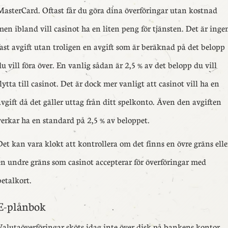
MasterCard. Oftast får du göra dina överföringar utan kostnad
men ibland vill casinot ha en liten peng för tjänsten. Det är inge
fast avgift utan troligen en avgift som är beräknad på det belopp
du vill föra över. En vanlig sådan är 2,5 % av det belopp du vill
flytta till casinot. Det är dock mer vanligt att casinot vill ha en
avgift då det gäller uttag från ditt spelkonto. Även den avgiften
verkar ha en standard på 2,5 % av beloppet.
Det kan vara klokt att kontrollera om det finns en övre gräns elle
en undre gräns som casinot accepterar för överföringar med
betalkort.
E-plånbok
Valutaöverföringar sköts idag inte över disk på bankens kontor